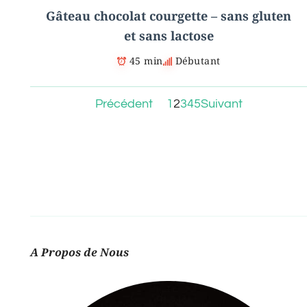
a
Gâteau chocolat courgette – sans gluten
et sans lactose
y
45 min
Débutant
V
Précédent
1
2
3
4
5
Suivant
i
d
e
A Propos de Nous
o