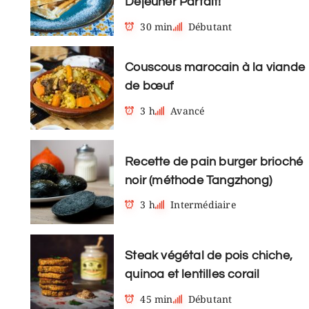
Déjeuner Parfait!
30 min
Débutant
Couscous marocain à la viande
de bœuf
3 h
Avancé
Recette de pain burger brioché
noir (méthode Tangzhong)
3 h
Intermédiaire
Steak végétal de pois chiche,
quinoa et lentilles corail
45 min
Débutant