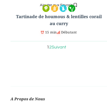
Ajouter aux Favoris
Tartinade de houmous & lentilles corail
au curry
15 min
Débutant
1
2
Suivant
A Propos de Nous