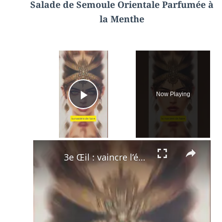
Salade de Semoule Orientale Parfumée à
la Menthe
×
Now Playing
Play Video
×
3e Œil : vaincre l’échec