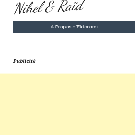
Nihel & Raïd
A Propos d'Eldorami
Publicité