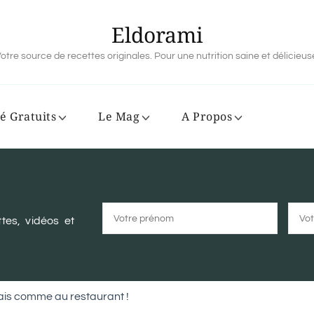
Eldorami
otre source de recettes originales. Pour une nutrition saine et délicieus
é Gratuits
Le Mag
A Propos
tes, vidéos et
nais comme au restaurant !