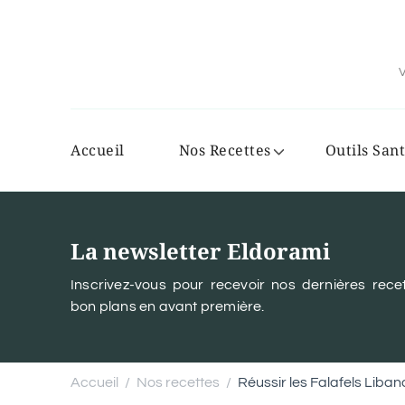
V
Accueil
Nos Recettes
Outils Sant
La newsletter Eldorami
Inscrivez-vous pour recevoir nos dernières recet
bon plans en avant première.
Accueil
Nos recettes
Réussir les Falafels Liba
/
/