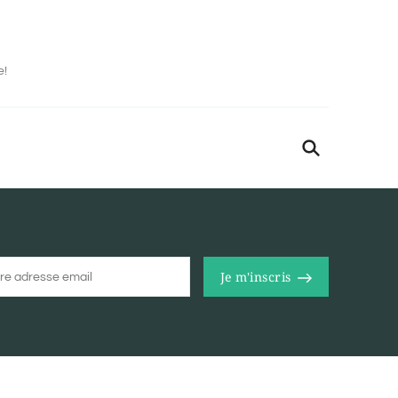
e!
Je m'inscris