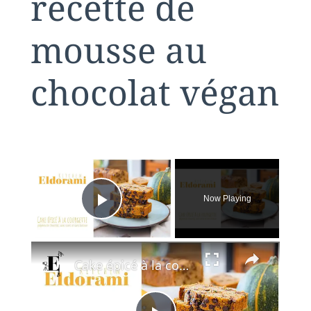
recette de
mousse au
chocolat végan
×
Now Playing
Play Video
×
Cake épicé à la courgette et aux pépites de chocolat | Sans sucre et sans lactose