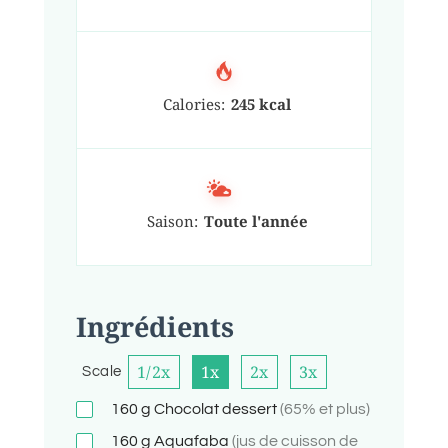
Calories:
245 kcal
Saison:
Toute l'année
Ingrédients
1/2x
1x
2x
3x
Scale
160
g
Chocolat dessert
(65% et plus)
160
g
Aquafaba
(jus de cuisson de