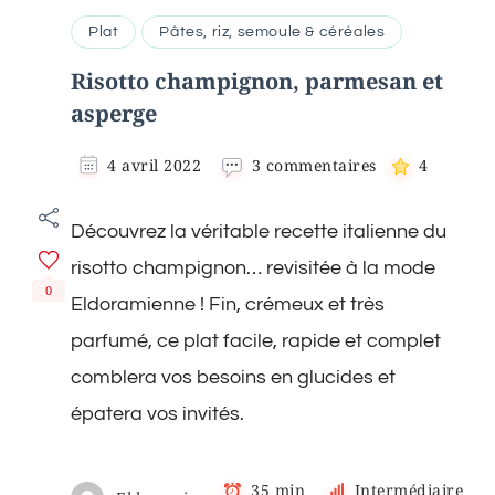
Plat
Pâtes, riz, semoule & céréales
Risotto champignon, parmesan et
asperge
sur
4 avril 2022
3 commentaires
4
Risotto
champignon,
Découvrez la véritable recette italienne du
parmesan
et
risotto champignon… revisitée à la mode
asperge
0
Eldoramienne ! Fin, crémeux et très
parfumé, ce plat facile, rapide et complet
comblera vos besoins en glucides et
épatera vos invités.
35 min
Intermédiaire