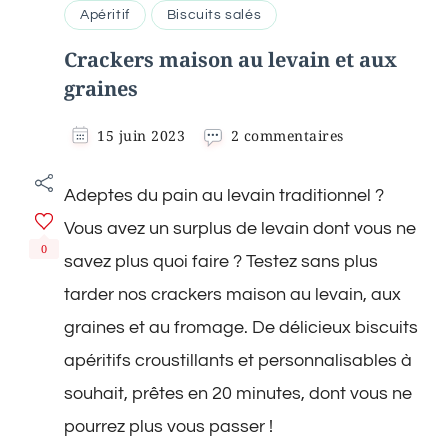
Apéritif
Biscuits salés
Crackers maison au levain et aux
graines
sur
15 juin 2023
2 commentaires
Crackers
maison
Adeptes du pain au levain traditionnel ?
au
levain
Vous avez un surplus de levain dont vous ne
et
0
aux
savez plus quoi faire ? Testez sans plus
graines
tarder nos crackers maison au levain, aux
graines et au fromage. De délicieux biscuits
apéritifs croustillants et personnalisables à
souhait, prêtes en 20 minutes, dont vous ne
pourrez plus vous passer !