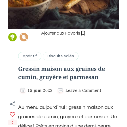
Ajouter aux Favoris
Apéritif
Biscuits salés
Gressin maison aux graines de
cumin, gruyère et parmesan
on
15 juin 2023
Leave a Comment
Gressin
maison
Au menu aujourd’hui : gressin maison aux
aux
graines
graines de cumin, gruyère et parmesan. Un
de
0
cumin,
délice ! Prêts en moins d’une demi-heure,