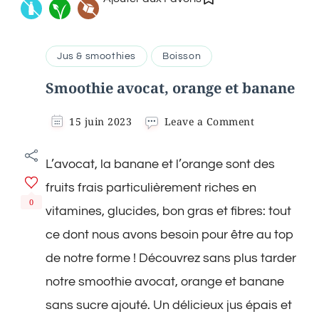
Jus & smoothies
Boisson
Smoothie avocat, orange et banane
on
15 juin 2023
Leave a Comment
Smoothie
avocat,
L’avocat, la banane et l’orange sont des
orange
et
fruits frais particulièrement riches en
banane
0
vitamines, glucides, bon gras et fibres: tout
ce dont nous avons besoin pour être au top
de notre forme ! Découvrez sans plus tarder
notre smoothie avocat, orange et banane
sans sucre ajouté. Un délicieux jus épais et