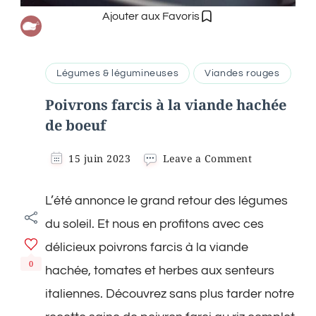
Ajouter aux Favoris
Légumes & légumineuses
Viandes rouges
Poivrons farcis à la viande hachée
de boeuf
on
15 juin 2023
Leave a Comment
Poivrons
farcis
L’été annonce le grand retour des légumes
à
la
du soleil. Et nous en profitons avec ces
viande
hachée
délicieux poivrons farcis à la viande
de
0
hachée, tomates et herbes aux senteurs
boeuf
italiennes. Découvrez sans plus tarder notre