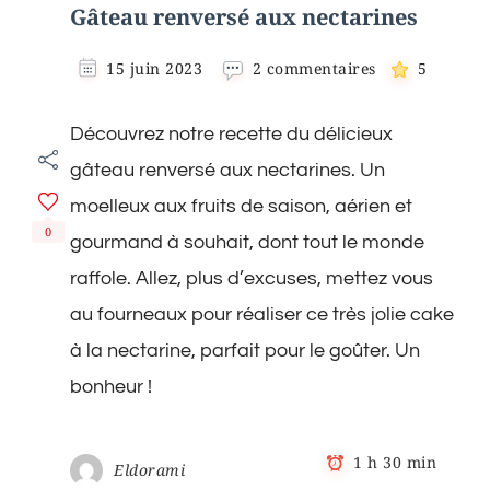
Gâteau renversé aux nectarines
sur
15 juin 2023
2 commentaires
5
Gâteau
renversé
Découvrez notre recette du délicieux
aux
nectarines
gâteau renversé aux nectarines. Un
moelleux aux fruits de saison, aérien et
0
gourmand à souhait, dont tout le monde
raffole. Allez, plus d’excuses, mettez vous
au fourneaux pour réaliser ce très jolie cake
à la nectarine, parfait pour le goûter. Un
bonheur !
1 h 30 min
Eldorami