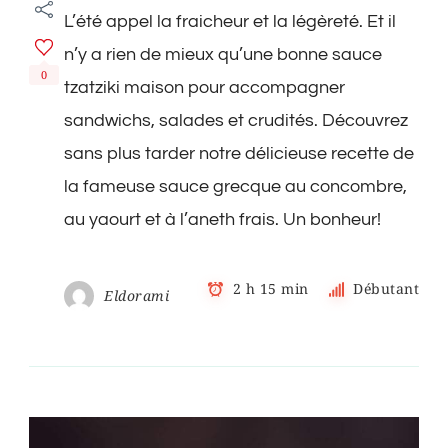
maison
L’été appel la fraicheur et la légèreté. Et il
–
Sauce
n’y a rien de mieux qu’une bonne sauce
grecque
0
au
tzatziki maison pour accompagner
concombre
sandwichs, salades et crudités. Découvrez
et
à
sans plus tarder notre délicieuse recette de
l’aneth
la fameuse sauce grecque au concombre,
au yaourt et à l’aneth frais. Un bonheur!
2 h 15 min
Débutant
Eldorami