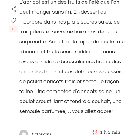
L’abricot est un des fruits de l’été que l’on
poulet
abricots
peut manger sans fin. En dessert ou
frais
et
incorporé dans nos plats sucrés salés, ce
semoule
0
fruit juteux et sucré ne finira pas de nous
façon
tajine
surprendre. Adeptes du tajine de poulet aux
healthy
abricots et fruits secs traditionnel, nous
avons décidé de bousculer nos habitudes
en confectionnant ces délicieuses cuisses
de poulet abricots frais et semoule façon
tajine. Une compotée d’abricots saine, un
poulet croustillant et tendre à souhait, une
semoule parfumée,… vous allez adorer !
1 h 5 min
Eldorami