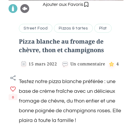
Ajouter aux Favoris
Street Food
Pizzas & tartes
Plat
Pizza blanche au fromage de
chèvre, thon et champignons
sur
15 mars 2022
Un commentaire
4
Pizza
blanche
Testez notre pizza blanche préférée : une
au
fromage
base de crème fraîche avec un délicieux
de
0
chèvre,
fromage de chèvre, du thon entier et une
thon
bonne poignée de champignons roses. Elle
et
champignon
plaira à toute la famille !