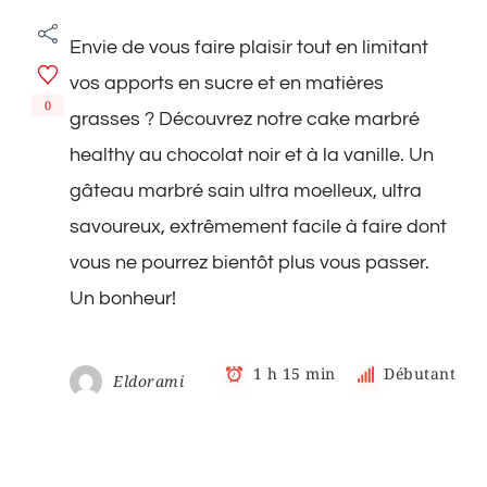
Cake
marbré
Envie de vous faire plaisir tout en limitant
healthy
au
vos apports en sucre et en matières
chocolat
0
noir
grasses ? Découvrez notre cake marbré
healthy au chocolat noir et à la vanille. Un
gâteau marbré sain ultra moelleux, ultra
savoureux, extrêmement facile à faire dont
vous ne pourrez bientôt plus vous passer.
Un bonheur!
1 h 15 min
Débutant
Eldorami