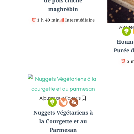
de pois chiche
maghrébin
1 h 40 min
Intermédiaire
Ajoute
Houmo
Purée d
5 
Ajouter aux Favoris
Nuggets Végétariens à
la Courgette et au
Parmesan