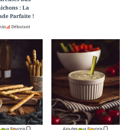
ichons : La
ade Parfaite !
min
Débutant
r aux Favoris
Ajouter aux Favoris