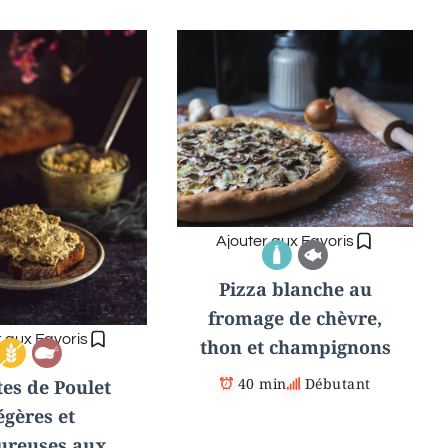
Ajouter aux Favoris
Pizza blanche au
fromage de chèvre,
r aux Favoris
thon et champignons
40 min
Débutant
tes de Poulet
égères et
ureuses aux