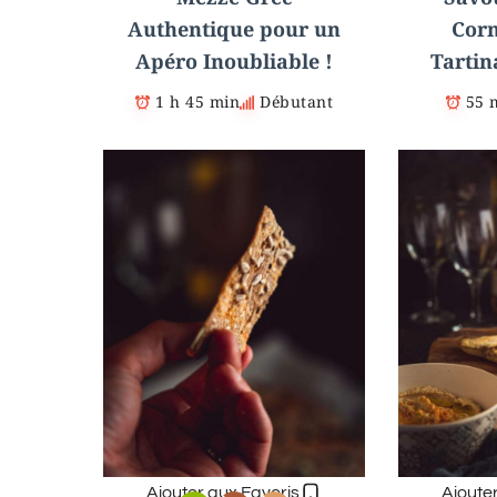
Authentique pour un
Corn
Apéro Inoubliable !
Tartin
1 h 45 min
Débutant
55 
Ajouter aux Favoris
Ajoute