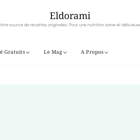
Eldorami
otre source de recettes originales. Pour une nutrition saine et délicieus
é Gratuits
Le Mag
A Propos