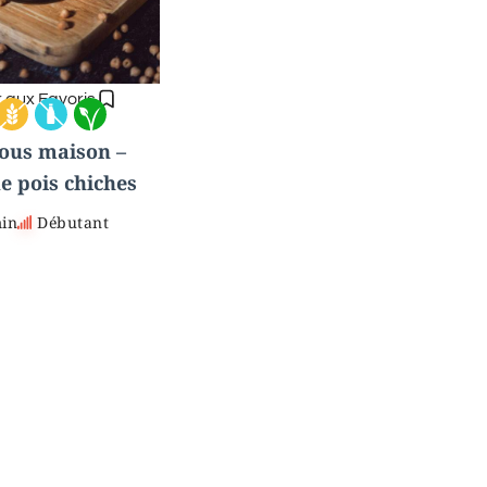
r aux Favoris
us maison –
e pois chiches
min
Débutant