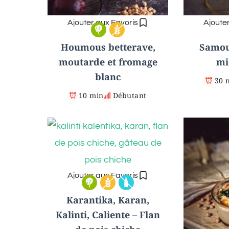
Ajouter aux Favoris
Ajoute
Houmous betterave,
Samous
moutarde et fromage
mi
blanc
30 
10 min
Débutant
Ajouter aux Favoris
Karantika, Karan,
Kalinti, Caliente – Flan