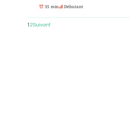
35 min
Débutant
1
2
Suivant