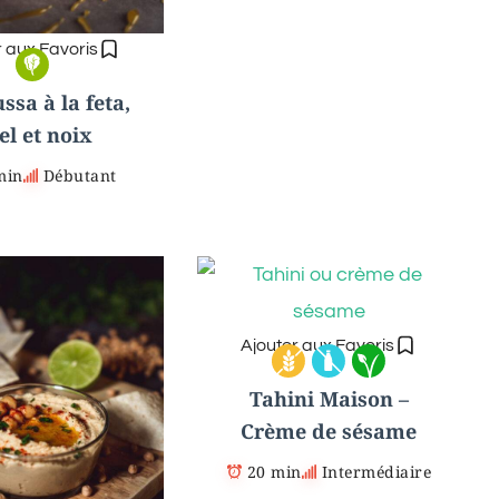
r aux Favoris
sa à la feta,
el et noix
min
Débutant
Ajouter aux Favoris
Tahini Maison –
Crème de sésame
20 min
Intermédiaire