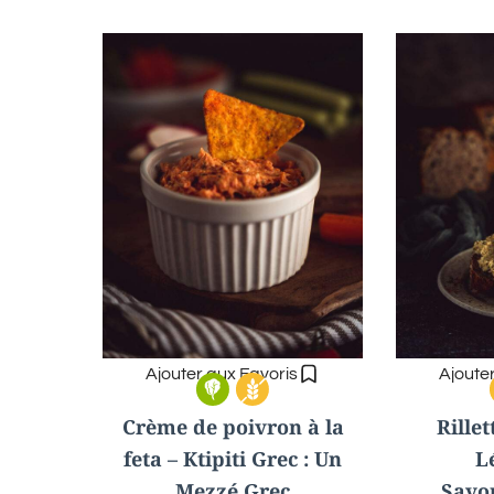
Ajouter aux Favoris
Ajoute
Crème de poivron à la
Rillet
feta – Ktipiti Grec : Un
L
Mezzé Grec
Savo