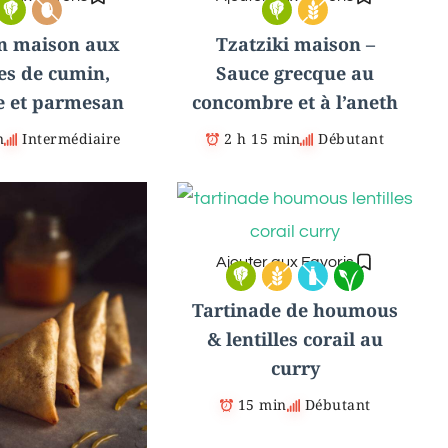
n maison aux
Tzatziki maison –
es de cumin,
Sauce grecque au
e et parmesan
concombre et à l’aneth
n
Intermédiaire
2 h 15 min
Débutant
Ajouter aux Favoris
Tartinade de houmous
& lentilles corail au
curry
15 min
Débutant