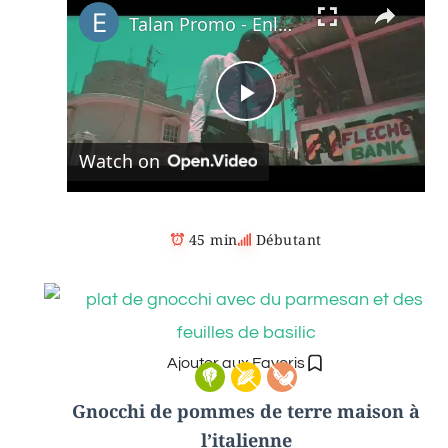
Talan Promo - Enloja (Renel Rosené) Siksèw depan'n de ou (Official Video).
P
Watch on
l
a
45 min
Débutant
y
V
Ajouter aux Favoris
Gnocchi de pommes de terre maison à
i
l’italienne