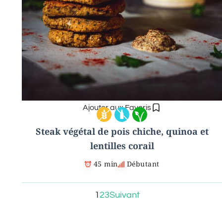
Ajouter aux Favoris
Steak végétal de pois chiche, quinoa et
lentilles corail
45 min
Débutant
1
2
3
Suivant