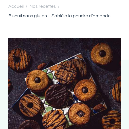
Accueil
Nos recettes
/
/
Biscuit sans gluten – Sablé à la poudre d’amande