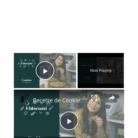
×
Now Playing
Play Video
×
Recette de Cookies au Chocolat Noir | Idée Goûter du Confinement
Play