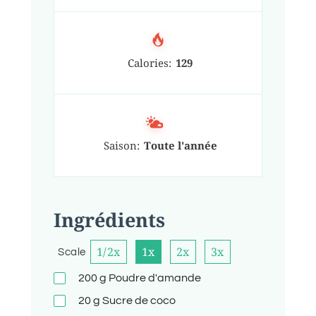
Calories:
129
Saison:
Toute l'année
Ingrédients
1/2x
1x
2x
3x
Scale
200
g
Poudre d'amande
20
g
Sucre de coco