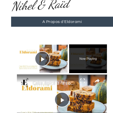
Nihel & Raïd
A Propos d'Eldorami
×
Now Playing
Play Video
×
Cake épicé à la courgette et aux pépites de chocolat | Sans sucre et sans lactose
Play