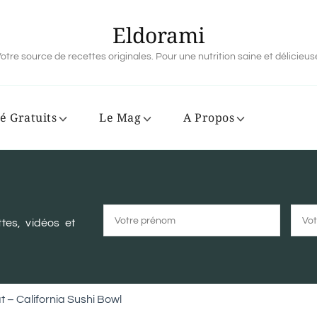
Eldorami
otre source de recettes originales. Pour une nutrition saine et délicieus
é Gratuits
Le Mag
A Propos
tes, vidéos et
– California Sushi Bowl