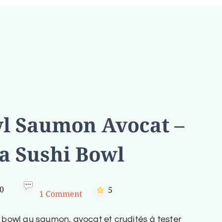
l Saumon Avocat –
ia Sushi Bowl
0
5
1 Comment
 bowl au saumon, avocat et crudités à tester