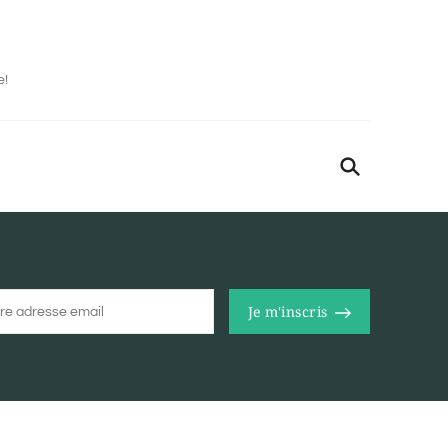
e!
Je m'inscris