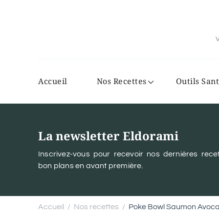
V
Accueil
Nos Recettes
Outils Sant
La newsletter Eldorami
Inscrivez-vous pour recevoir nos dernières recet
bon plans en avant première.
Accueil
Nos recettes
Poke Bowl Saumon Avocat 
/
/