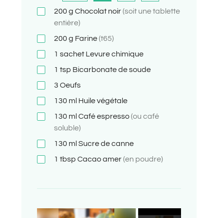
200
g
Chocolat noir
(soit une tablette
entière)
200
g
Farine
(t65)
1
sachet
Levure chimique
1
tsp
Bicarbonate de soude
3
Oeufs
130
ml
Huile végétale
130
ml
Café espresso
(ou café
soluble)
130
ml
Sucre de canne
1
tbsp
Cacao amer
(en poudre)
×