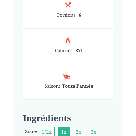
Portions:
6
Calories:
371
Saison:
Toute l'année
Ingrédients
1/2x
1x
2x
3x
Scale