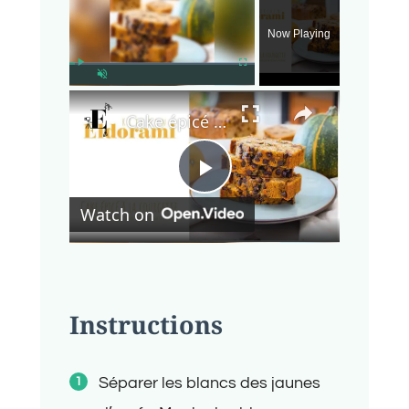
Now Playing
×
Play
Fullscreen
Unmute
Cake épicé à la courgette et aux pépites de chocolat | Sans sucre et sans lactose
Play
Watch on
Video
Instructions
Séparer les blancs des jaunes