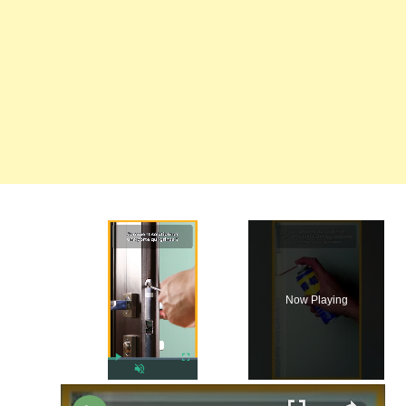
×
Now Playing
×
Play
Fullscreen
Unmute