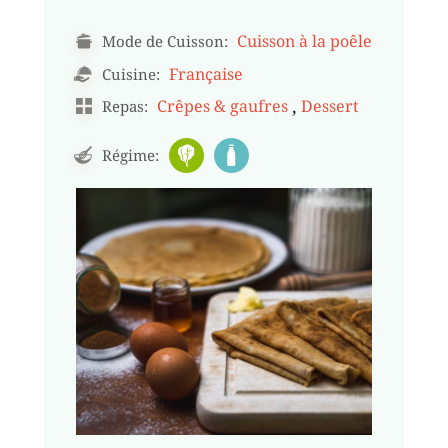
Cuisson à la poêle
Mode de Cuisson:
Française
Cuisine:
,
Crêpes & gaufres
Dessert
Repas:
Régime: