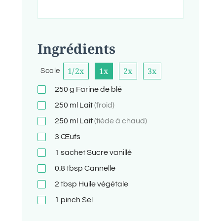
Ingrédients
1/2x
1x
2x
3x
Scale
250
g
Farine de blé
250
ml
Lait
(froid)
250
ml
Lait
(tiède à chaud)
3
Œufs
1
sachet
Sucre vanillé
0.8
tbsp
Cannelle
2
tbsp
Huile végétale
1
pinch
Sel