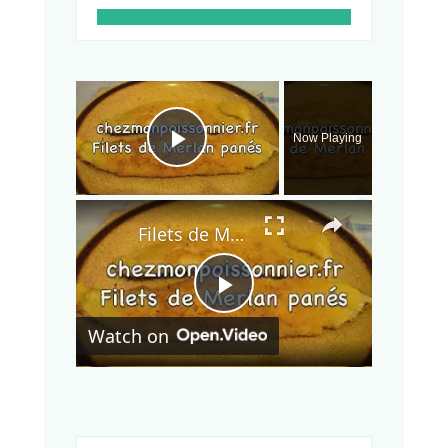
×
Now Playing
Play Video
×
Filets de Merlan panés
Play
Watch on
Video