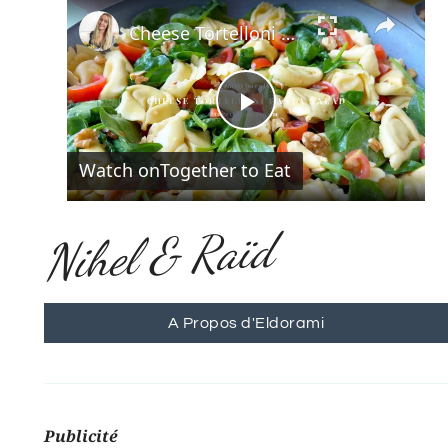
×
Cheese Tortelloni Pasta Salad
Play
Watch on
Together to Eat
Video
Nihel & Raïd
A Propos d'Eldorami
Publicité