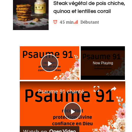
Steak végétal de pois chiche,
quinoa et lentilles corail
45 min
Débutant
×
Now Playing
Play Video
×
Psaume 91 chanté en polyphonie
Play
Watch on