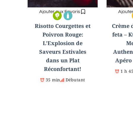
Ajouter aux Favoris
Ajoute
Risotto Courgettes et
Crème d
Poivron Rouge:
feta – K
L’Explosion de
Me
Saveurs Estivales
Authen
dans un Plat
Apéro 
Réconfortant!
1 h 4
35 min
Débutant