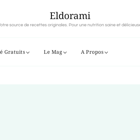
Eldorami
otre source de recettes originales. Pour une nutrition saine et délicieus
é Gratuits
Le Mag
A Propos