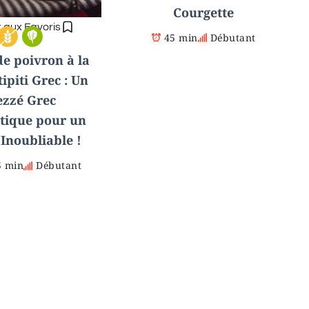
Courgette
r aux Favoris
45 min
Débutant
e poivron à la
tipiti Grec : Un
zzé Grec
tique pour un
Inoubliable !
5 min
Débutant