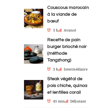
Couscous marocain
à la viande de
bœuf
3 h
Avancé
Recette de pain
burger brioché noir
(méthode
Tangzhong)
3 h
Intermédiaire
Steak végétal de
pois chiche, quinoa
et lentilles corail
45 min
Débutant