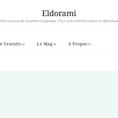
Eldorami
otre source de recettes originales. Pour une nutrition saine et délicieus
é Gratuits
Le Mag
A Propos