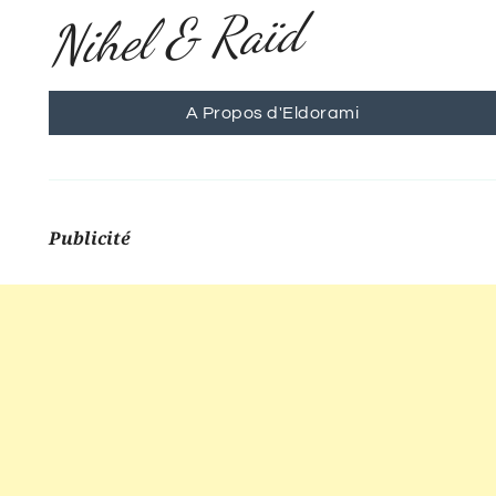
Nihel & Raïd
A Propos d'Eldorami
Publicité