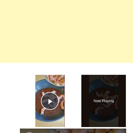
×
Now Playing
Play Video
×