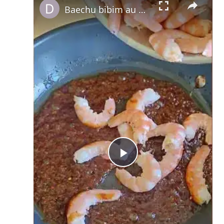
Baechu bibim au gochujang, fenouil croquant & crevettes grillées, riz japonica
Play
Video