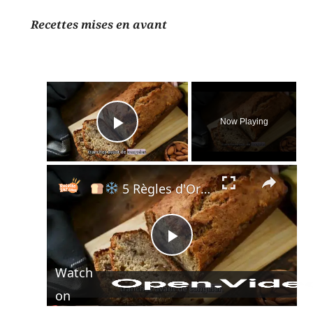
Recettes mises en avant
×
Now Playing
Play Video
×
5 Règles d'Or pour Congeler Votre Pain Comme un Pro !
Play
Watch
Video
on