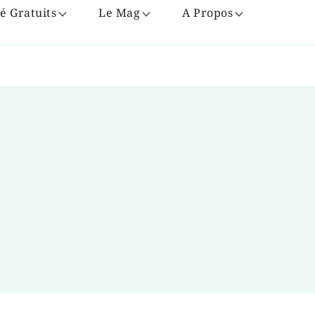
é Gratuits
Le Mag
A Propos