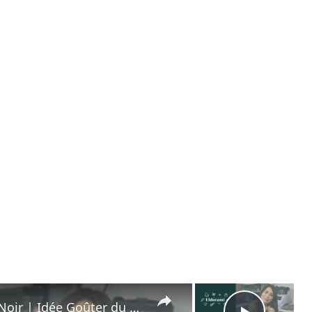
×
×
Recette de Cookies au Chocolat Noir | Idée Goûter du Confinement