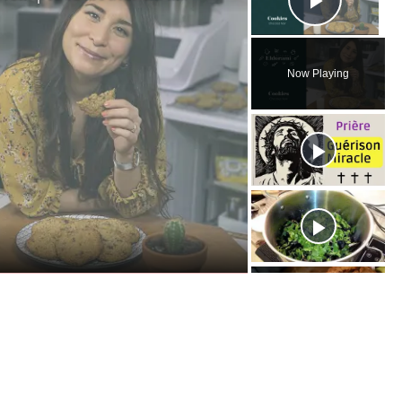
Play V
Now Playing
ay
ideo