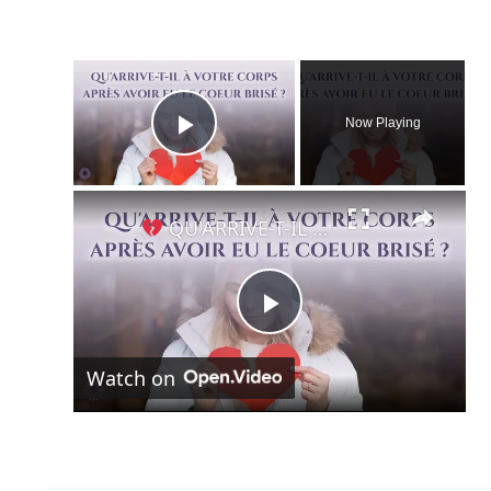
×
Now Playing
Play Video
×
QU'ARRIVE-T-IL À VOTRE CORPS APRÈS AVOIR EU LE CŒUR BRISÉ ?
Play
Watch on
Video