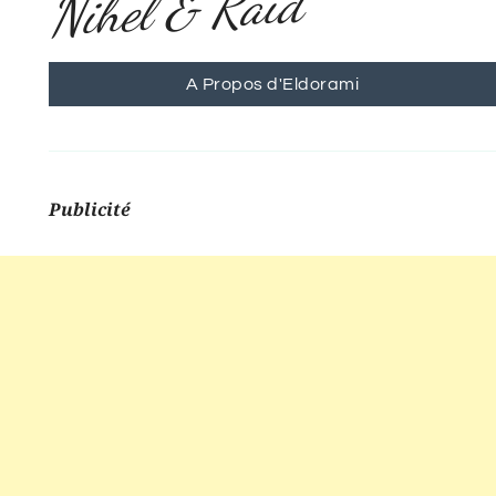
Nihel & Raïd
A Propos d'Eldorami
Publicité