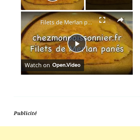
Play Video
×
Filets de Merlan panés
Play
Watch on
Video
Publicité