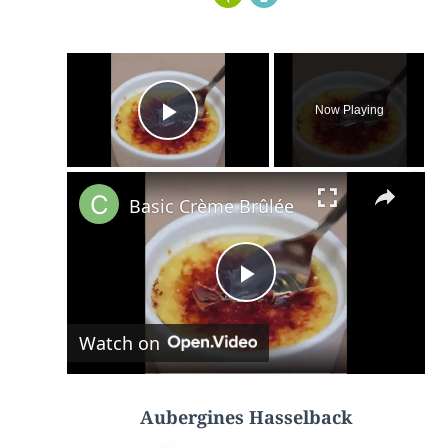
×
Now Playing
Play Video
×
Basic Crème Brûlée
P
Watch on
l
a
Aubergines Hasselback