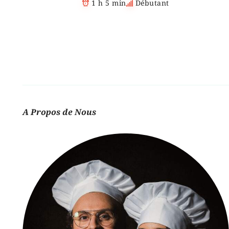
1 h 5 min
Débutant
y
V
i
d
A Propos de Nous
e
o