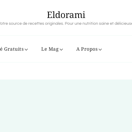
Eldorami
otre source de recettes originales. Pour une nutrition saine et délicieus
é Gratuits
Le Mag
A Propos