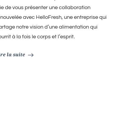
Septembre
2023
oie de vous présenter une collaboration
:
enouvelée avec HelloFresh, une entreprise qui
Les
Offres
artage notre vision d’une alimentation qui
Spéciales
urrit à la fois le corps et l’esprit.
HelloFresh
Pour
Une
ire la suite
Rentrée
Sans
Stress