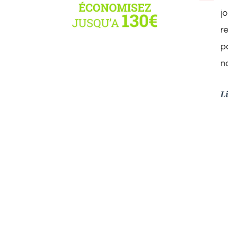
j
r
p
no
L