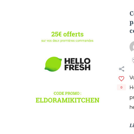
C
p
c
V
H
0
p
h
L