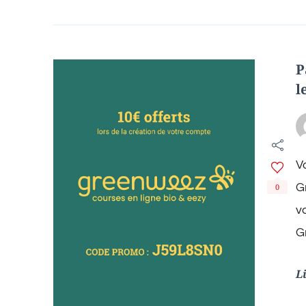
P
l
V
G
0
v
G
L