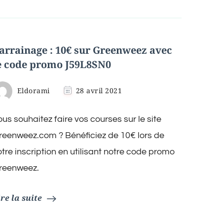
HelloFresh
avec
le
code
ELDORAMIKITCHEN
arrainage : 10€ sur Greenweez avec
e code promo J59L8SN0
Eldorami
28 avril 2021
ous souhaitez faire vos courses sur le site
reenweez.com ? Bénéficiez de 10€ lors de
otre inscription en utilisant notre code promo
reenweez.
ire la suite