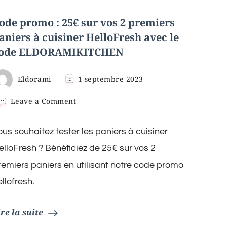
ode promo : 25€ sur vos 2 premiers
aniers à cuisiner HelloFresh avec le
ode ELDORAMIKITCHEN
Eldorami
1 septembre 2023
on
Leave a Comment
Code
promo
ous souhaitez tester les paniers à cuisiner
:
25€
elloFresh ? Bénéficiez de 25€ sur vos 2
sur
vos
remiers paniers en utilisant notre code promo
2
ellofresh.
premiers
paniers
à
ire la suite
cuisiner