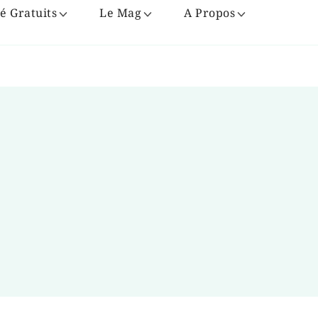
é Gratuits
Le Mag
A Propos