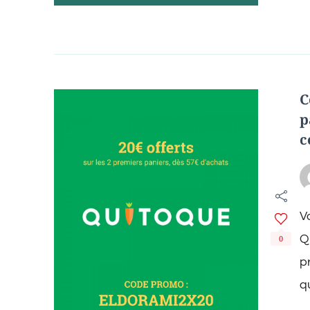
C
p
c
V
Q
0
p
q