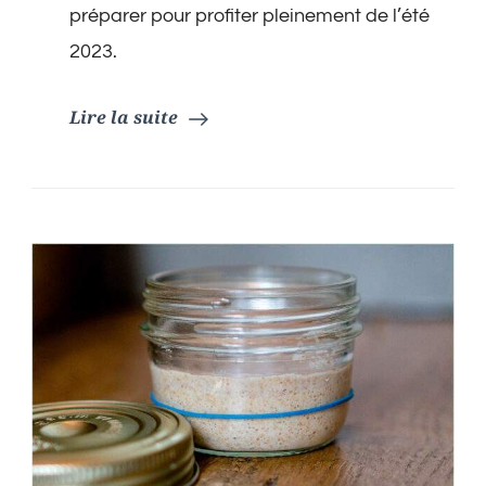
de
préparer pour profiter pleinement de l’été
2023
2023.
:
Rapides,
Faciles
Lire la suite
et
Nutritives
pour
un
Festin
Ensoleillé!