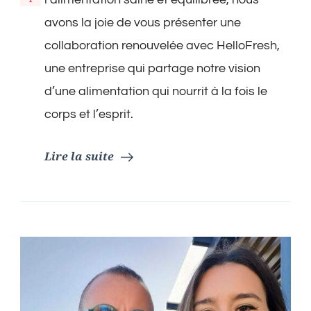
Septembre
2023
avons la joie de vous présenter une
:
collaboration renouvelée avec HelloFresh,
Les
Offres
une entreprise qui partage notre vision
Spéciales
d’une alimentation qui nourrit à la fois le
HelloFresh
Pour
corps et l’esprit.
Une
Rentrée
Sans
Lire la suite
Stress