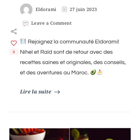
Eldorami
27 juin 2023
on
Leave a Comment
Votre
Source
Rejoignez la communauté Eldorami!
de
Recettes
Nihel et Raïd sont de retour avec des
0
Saines
et
recettes saines et originales, des conseils,
Originales.
et des aventures au Maroc.
Pour
une
Nutrition
Lire la suite
Saine
et
délicieuse!
Eldorami
Fait
Son
Grand