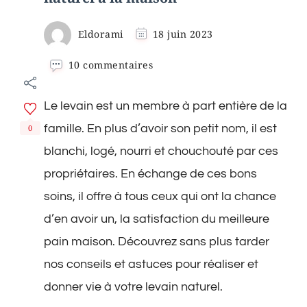
Eldorami
18 juin 2023
sur
10 commentaires
La
méthode
Le levain est un membre à part entière de la
pour
faire
famille. En plus d’avoir son petit nom, il est
0
son
levain
blanchi, logé, nourri et chouchouté par ces
naturel
propriétaires. En échange de ces bons
à
la
soins, il offre à tous ceux qui ont la chance
maison
d’en avoir un, la satisfaction du meilleure
pain maison. Découvrez sans plus tarder
nos conseils et astuces pour réaliser et
donner vie à votre levain naturel.