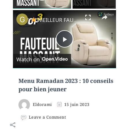
Play Video
×
MEILLEUR FAUTEUIL MASSANT (2022) - Comparatif & Guide d'achat
Play
Watch on
Video
Menu Ramadan 2023 : 10 conseils
pour bien jeuner
Eldorami
15 juin 2023
on
Leave a Comment
Menu
Ramadan