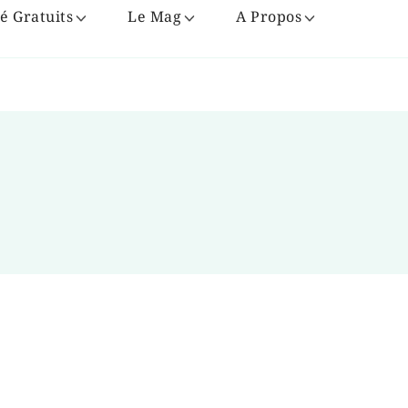
é Gratuits
Le Mag
A Propos