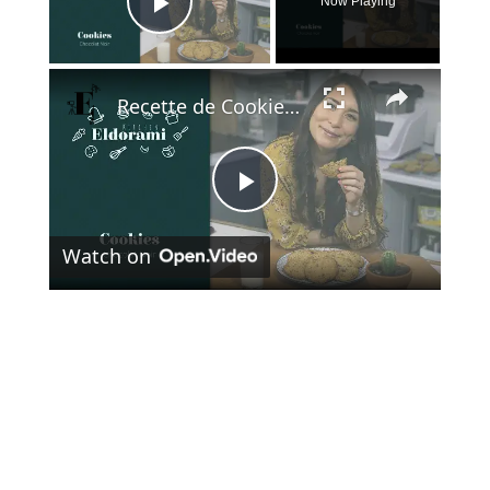
Now Playing
Play Video
×
Recette de Cookies au Chocolat Noir | Idée Goûter du Confinement
Play
Watch on
Video