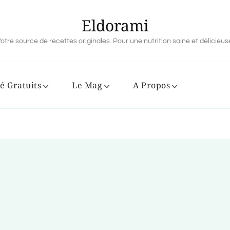
Eldorami
otre source de recettes originales. Pour une nutrition saine et délicieus
é Gratuits
Le Mag
A Propos