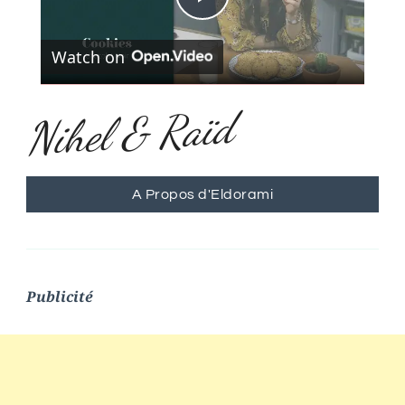
Play
Watch on
Video
Nihel & Raïd
A Propos d'Eldorami
Publicité